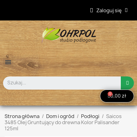
Zaloguj się
0,00 zł
Strona główna
Dom i ogród
Podłogi
Saicos
3485 Olej Gruntujący do drewna Kolor Palisander
125ml