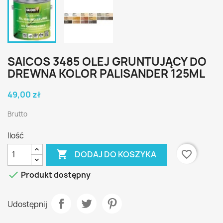
SAICOS 3485 OLEJ GRUNTUJĄCY DO
DREWNA KOLOR PALISANDER 125ML
49,00 zł
Brutto
Ilość

favorite_border
DODAJ DO KOSZYKA

Produkt dostępny
Udostępnij