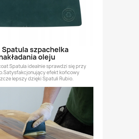
 Spatula szpachelka
nakładania oleju
at Spatula idealnie sprawdzi się przy
bio.Satysfakcjonujący efekt końcowy
szcze lepszy dzięki Spatuli Rubio.