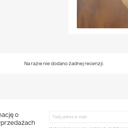
Na razie nie dodano żadnej recenzji.
mację o
yprzedażach