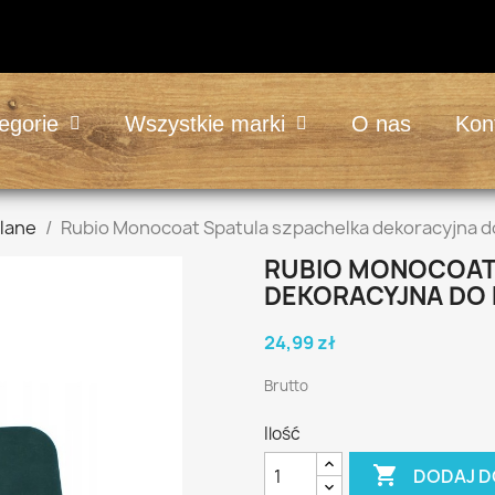
egorie
Wszystkie marki
O nas
Kon
wlane
Rubio Monocoat Spatula szpachelka dekoracyjna do
RUBIO MONOCOAT
DEKORACYJNA DO 
24,99 zł
Brutto
Ilość

DODAJ D